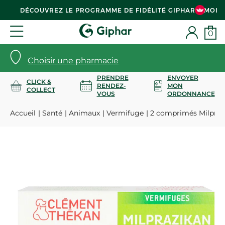
DÉCOUVREZ LE PROGRAMME DE FIDÉLITÉ GIPHAR & MOI
0
Choisir une pharmacie
PRENDRE
ENVOYER
CLICK &
RENDEZ-
MON
COLLECT
VOUS
ORDONNANCE
Accueil
Santé
Animaux
Vermifuge
2 comprimés Milprazi