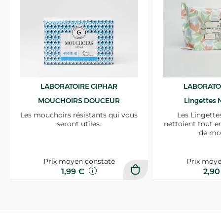
LABORATOIRE GIPHAR
LABORATO
MOUCHOIRS DOUCEUR
Lingettes 
Les mouchoirs résistants qui vous
Les Lingette
seront utiles.
nettoient tout e
de mo
Prix moyen constaté
Prix moye
1,99 €
2,9