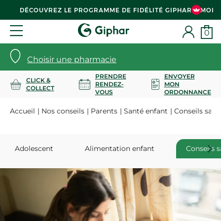
DÉCOUVREZ LE PROGRAMME DE FIDÉLITÉ GIPHAR & MOI
0
Choisir une pharmacie
PRENDRE
ENVOYER
CLICK &
RENDEZ-
MON
COLLECT
VOUS
ORDONNANCE
Accueil
Nos conseils
Parents
Santé enfant
Conseils sant
Adolescent
Alimentation enfant
Conseils s