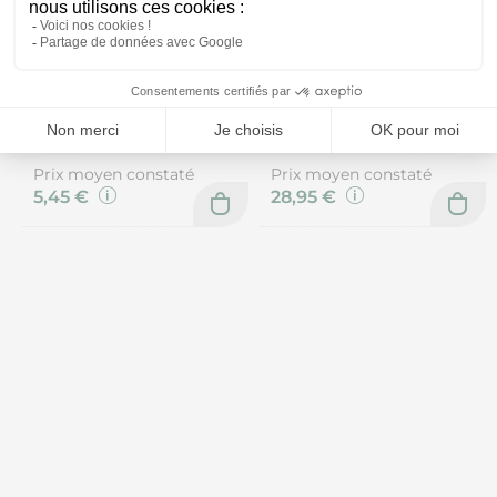
renforcer la barrière
cutanée et ISOTONIQUE
pour assurer une affinité
parfaite avec la peau sans
perturber l'équilibre
naturel de son épiderme
Prix moyen constaté
Prix moyen constaté
5,45 €
28,95 €