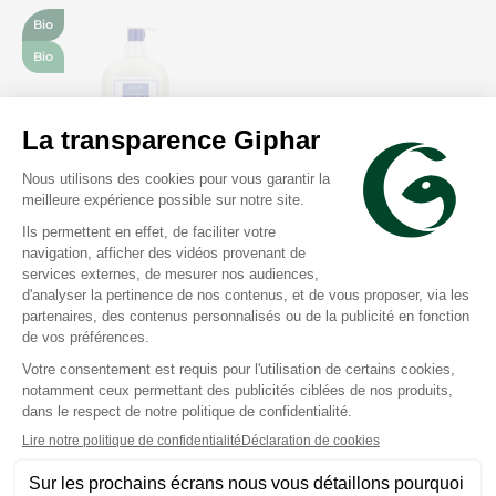
Bio
Bio
Jonzac
Jonzac
Eau Micellaire Douceur
Sublimactive peau
Nettoyante Bio Bebe
mature crème rose 40ml
500ml jonzac
L'eau thermale de Jonzac,
apporte tous ses bienfaits
pour bébé grâce à ses
propriétés : - apaisante
pour calmer les rougeurs
passagères plus
fréquentes chez Bébé, -
régénérante pour