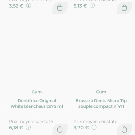
3,52 €
5,13 €
Gum
Gum
Dentifrice Original
Brosse à Dents Micro Tip
White blancheur 2x75 ml
souple compact n°471
Prix moyen constaté
Prix moyen constaté
6,18 €
3,70 €