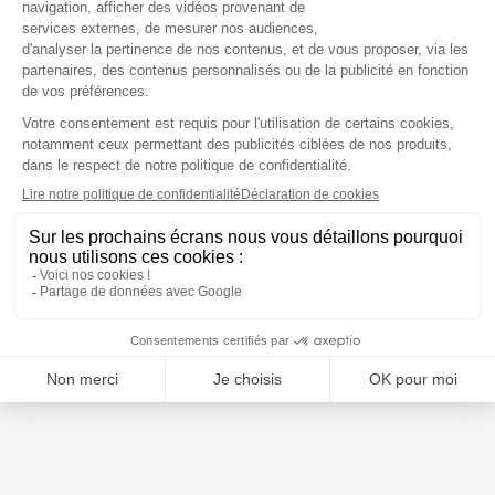
Gum
Gum
Bi-direction 6 brossettes
Sunstar Travel Soft 158
interdentaires 0.7 mm
brosse à dents voyage
n°2114
Prix moyen constaté
Prix moyen constaté
4,82 €
5,06 €