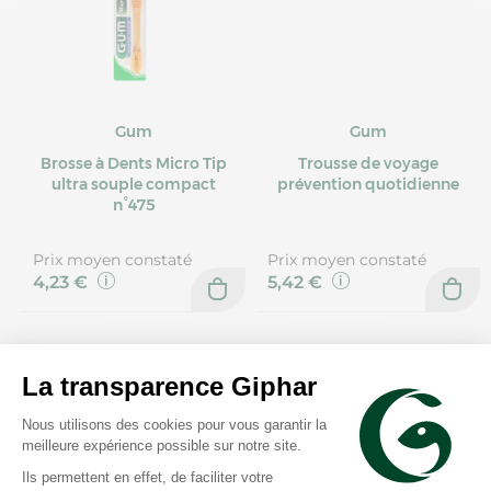
Gum
Gum
Brosse à Dents Micro Tip
Trousse de voyage
ultra souple compact
prévention quotidienne
n°475
Prix moyen constaté
Prix moyen constaté
4,23 €
5,42 €