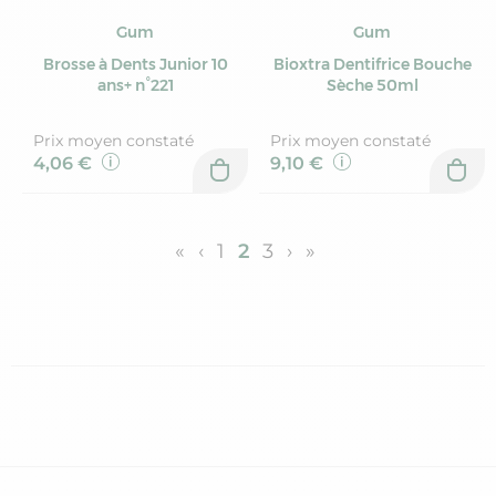
Gum
Gum
Brosse à Dents Junior 10
Bioxtra Dentifrice Bouche
ans+ n°221
Sèche 50ml
Prix moyen constaté
Prix moyen constaté
4,06 €
9,10 €
«
‹
1
2
3
›
»