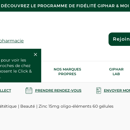
DÉCOUVREZ LE PROGRAMME DE FIDÉLITÉ GIPHAR & MOI
Rejoi
 pharmacie
 pour voir les
proches de chez
OS SERVICES
NOS MARQUES
GIPHAR
posent le Click &
SANTÉ
PROPRES
LAB
.
OLLECT
PRENDRE RENDEZ-VOUS
ENVOYER MO
ététique
Beauté
Zinc 15mg oligo-éléments 60 gélules