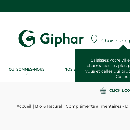
Choisir une
Saisissez votre ville
pharmacies les plus 
QUI SOMMES-NOUS
NOS ENGAGEMENTS
N
vous et celles qui pro
?
RSE
Collect
CLICK & C
Accueil
Bio & Naturel
Compléments alimentaires - Di