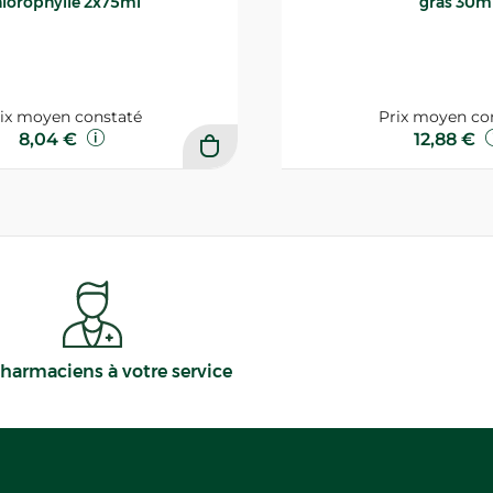
lorophylle 2x75ml
gras 30m
ix moyen constaté
Prix moyen co
8,04 €
12,88 €
harmaciens à votre service