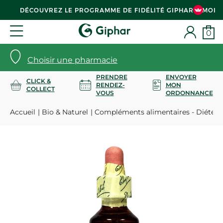
DÉCOUVREZ LE PROGRAMME DE FIDÉLITÉ GIPHAR & MOI
0
Choisir une pharmacie
PRENDRE
ENVOYER
CLICK &
RENDEZ-
MON
COLLECT
VOUS
ORDONNANCE
Accueil
Bio & Naturel
Compléments alimentaires - Diététi