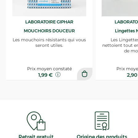
LABORATOIRE GIPHAR
LABORATO
MOUCHOIRS DOUCEUR
Lingettes 
Les mouchoirs résistants qui vous
Les Lingette
seront utiles.
nettoient tout e
de mo
Prix moyen constaté
Prix moye
1,99 €
2,9
Retrait gratuit
Origine des produits