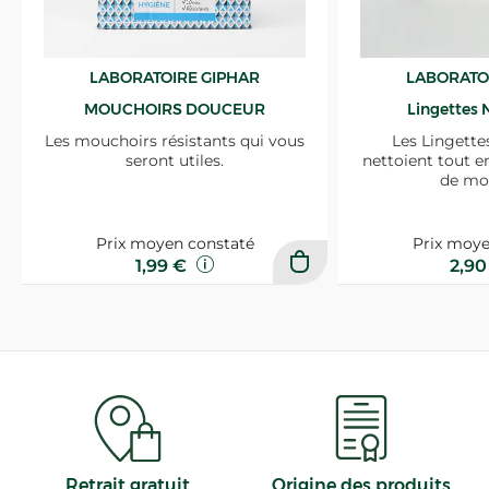
LABORATOIRE GIPHAR
LABORATO
MOUCHOIRS DOUCEUR
Lingettes 
Les mouchoirs résistants qui vous
Les Lingette
seront utiles.
nettoient tout e
de mo
Prix moyen constaté
Prix moye
1,99 €
2,9
Retrait gratuit
Origine des produits