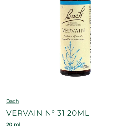
Marque
Bach
VERVAIN N° 31 20ML
20 ml