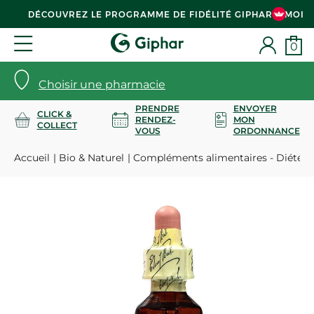
DÉCOUVREZ LE PROGRAMME DE FIDÉLITÉ GIPHAR & MOI
0
Choisir une pharmacie
PRENDRE
ENVOYER
CLICK &
RENDEZ-
MON
COLLECT
VOUS
ORDONNANCE
Accueil
Bio & Naturel
Compléments alimentaires - Diététi