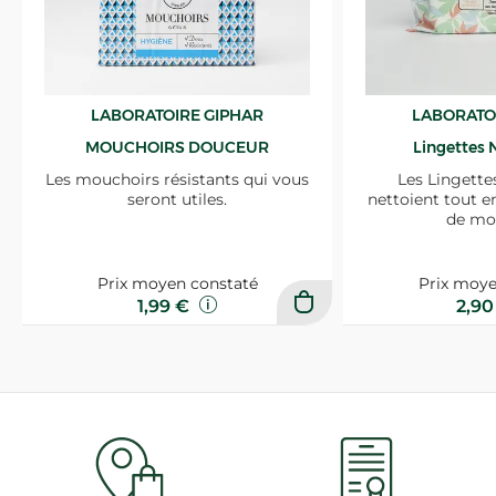
LABORATOIRE GIPHAR
LABORATO
MOUCHOIRS DOUCEUR
Lingettes 
Les mouchoirs résistants qui vous
Les Lingette
seront utiles.
nettoient tout e
de mo
Prix moyen constaté
Prix moye
1,99 €
2,9