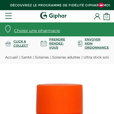
DÉCOUVREZ LE PROGRAMME DE FIDÉLITÉ GIPHAR & MOI
0
Choisir une pharmacie
PRENDRE
ENVOYER
CLICK &
RENDEZ-
MON
COLLECT
VOUS
ORDONNANCE
Accueil
Santé
Solaires
Solaires adultes
Ultra stick solair