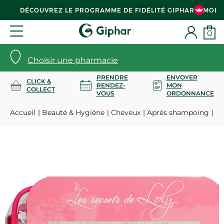
DÉCOUVREZ LE PROGRAMME DE FIDÉLITÉ GIPHAR & MOI
0
Choisir une pharmacie
PRENDRE
ENVOYER
CLICK &
RENDEZ-
MON
COLLECT
VOUS
ORDONNANCE
Accueil
Beauté & Hygiène
Cheveux
Après shampoing
Tr