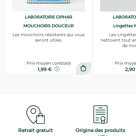
LABORATOIRE GIPHAR
LABORATO
MOUCHOIRS DOUCEUR
Lingettes 
Les mouchoirs résistants qui vous
Les Lingette
seront utiles.
nettoient tout e
de mo
Prix moyen constaté
Prix moye
1,99 €
2,9
Retrait gratuit
Origine des produits