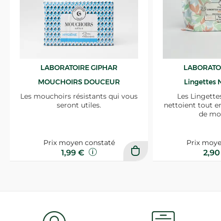
LABORATOIRE GIPHAR
LABORATO
MOUCHOIRS DOUCEUR
Lingettes 
Les mouchoirs résistants qui vous
Les Lingette
seront utiles.
nettoient tout e
de mo
Prix moyen constaté
Prix moye
1,99 €
2,9