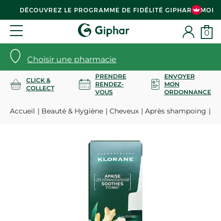
DÉCOUVREZ LE PROGRAMME DE FIDÉLITÉ GIPHAR & MOI
0
Choisir une pharmacie
PRENDRE
ENVOYER
CLICK &
RENDEZ-
MON
COLLECT
VOUS
ORDONNANCE
Accueil
Beauté & Hygiène
Cheveux
Après shampoing
Tr