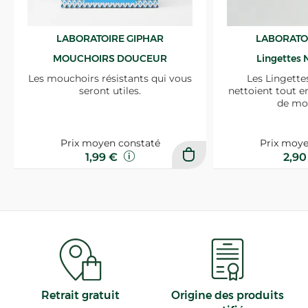
LABORATOIRE GIPHAR
LABORATO
MOUCHOIRS DOUCEUR
Lingettes 
Les mouchoirs résistants qui vous
Les Lingette
seront utiles.
nettoient tout e
de mo
Prix moyen constaté
Prix moye
1,99 €
2,9
Retrait gratuit
Origine des produits