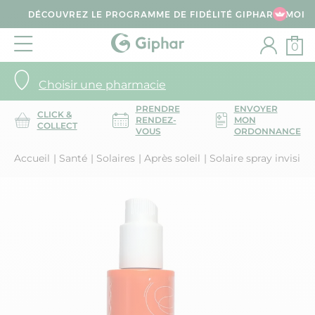
DÉCOUVREZ LE PROGRAMME DE FIDÉLITÉ GIPHAR & MOI
0
Choisir une pharmacie
PRENDRE
ENVOYER
CLICK &
RENDEZ-
MON
COLLECT
VOUS
ORDONNANCE
Accueil
Santé
Solaires
Après soleil
Solaire spray invisib