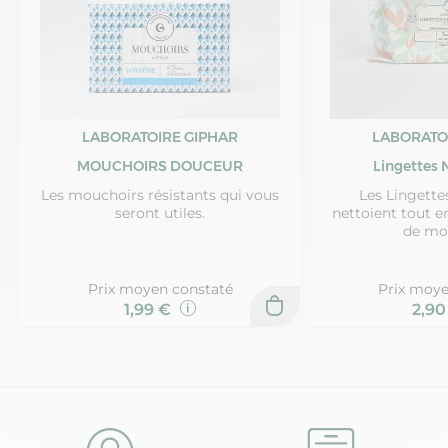
LABORATOIRE GIPHAR
LABORATO
MOUCHOIRS DOUCEUR
Lingettes 
Les mouchoirs résistants qui vous
Les Lingette
seront utiles.
nettoient tout e
de mo
Prix moyen constaté
Prix moye
1,99 €
2,9