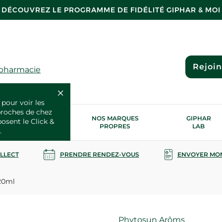
DÉCOUVREZ LE PROGRAMME DE FIDÉLITÉ GIPHAR & MOI
Rejoi
 pharmacie
 pour voir les
proches de chez
OS SERVICES
NOS MARQUES
GIPHAR
posent le Click &
SANTÉ
PROPRES
LAB
.
OLLECT
PRENDRE RENDEZ-VOUS
ENVOYER MO
20ml
Marque
Phytosun Arôms