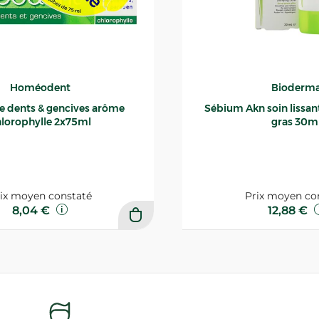
Homéodent
Bioderm
ce dents & gencives arôme
Sébium Akn soin lissant p
lorophylle 2x75ml
gras 30m
ix moyen constaté
Prix moyen co
8,04 €
12,88 €