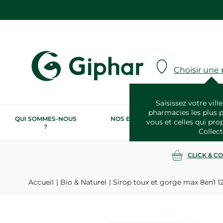
Choisir une
Saisissez votre ville
pharmacies les plus 
QUI SOMMES-NOUS
NOS ENGAGEMENTS
N
vous et celles qui pro
?
RSE
Collect
CLICK & C
Accueil
Bio & Naturel
Sirop toux et gorge max 8en1 1