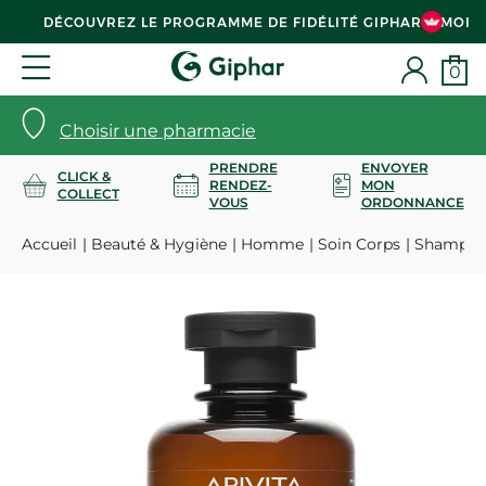
DÉCOUVREZ LE PROGRAMME DE FIDÉLITÉ GIPHAR & MOI
0
Choisir une pharmacie
PRENDRE
ENVOYER
CLICK &
RENDEZ-
MON
COLLECT
VOUS
ORDONNANCE
Accueil
Beauté & Hygiène
Homme
Soin Corps
Shampooi