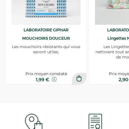
LABORATOIRE GIPHAR
LABORATO
MOUCHOIRS DOUCEUR
Lingettes 
Les mouchoirs résistants qui vous
Les Lingette
seront utiles.
nettoient tout e
de mo
Prix moyen constaté
Prix moye
1,99 €
2,9