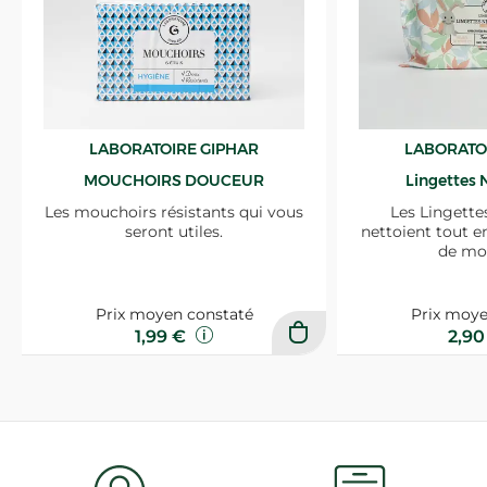
LABORATOIRE GIPHAR
LABORATO
MOUCHOIRS DOUCEUR
Lingettes 
Les mouchoirs résistants qui vous
Les Lingette
seront utiles.
nettoient tout e
de mo
Prix moyen constaté
Prix moye
1,99 €
2,9