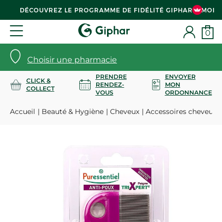
DÉCOUVREZ LE PROGRAMME DE FIDÉLITÉ GIPHAR & MOI
0
Choisir une pharmacie
PRENDRE
ENVOYER
CLICK &
RENDEZ-
MON
COLLECT
VOUS
ORDONNANCE
Accueil
Beauté & Hygiène
Cheveux
Accessoires cheveux