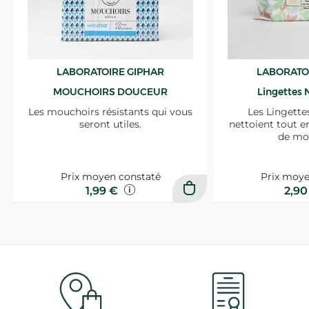
LABORATOIRE GIPHAR
LABORATO
MOUCHOIRS DOUCEUR
Lingettes 
Les mouchoirs résistants qui vous
Les Lingette
seront utiles.
nettoient tout e
de mo
Prix moyen constaté
Prix moye
1,99 €
2,9