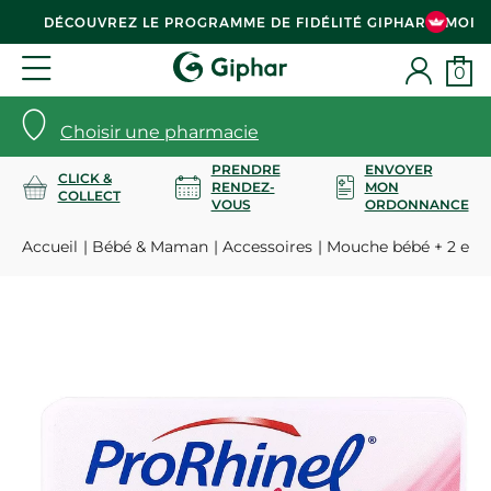
DÉCOUVREZ LE PROGRAMME DE FIDÉLITÉ GIPHAR & MOI
0
Choisir une pharmacie
PRENDRE
ENVOYER
CLICK &
RENDEZ-
MON
COLLECT
VOUS
ORDONNANCE
Accueil
Bébé & Maman
Accessoires
Mouche bébé + 2 emb