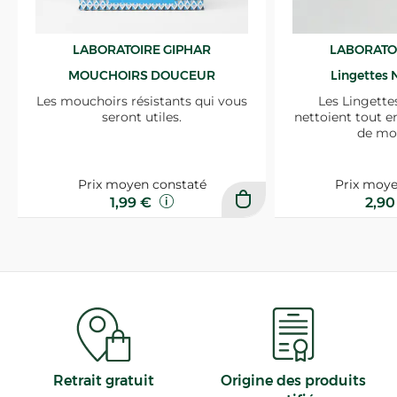
LABORATOIRE GIPHAR
LABORATO
MOUCHOIRS DOUCEUR
Lingettes 
Les mouchoirs résistants qui vous
Les Lingette
seront utiles.
nettoient tout e
de mo
Prix moyen constaté
Prix moye
1,99 €
2,9
Retrait gratuit
Origine des produits