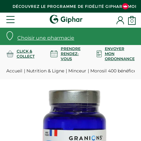
DÉCOUVREZ LE PROGRAMME DE FIDÉLITÉ GIPHAR & MOI
0
Choisir une pharmacie
PRENDRE
ENVOYER
CLICK &
RENDEZ-
MON
COLLECT
VOUS
ORDONNANCE
Accueil
Nutrition & Ligne
Minceur
Morosil 400 bénéfices 