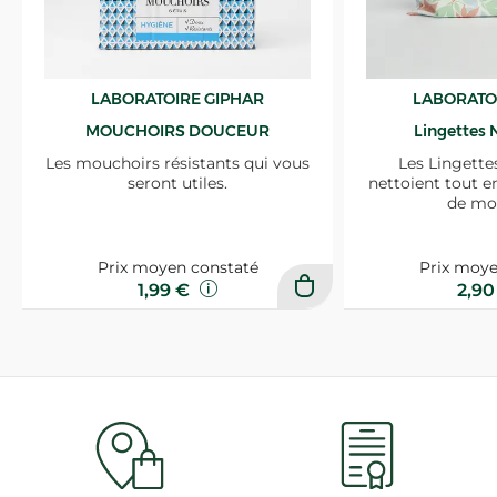
LABORATOIRE GIPHAR
LABORATO
MOUCHOIRS DOUCEUR
Lingettes 
Les mouchoirs résistants qui vous
Les Lingette
seront utiles.
nettoient tout e
de mo
Prix moyen constaté
Prix moye
1,99 €
2,9