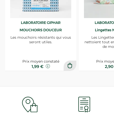
LABORATOIRE GIPHAR
LABORATO
MOUCHOIRS DOUCEUR
Lingettes 
Les mouchoirs résistants qui vous
Les Lingette
seront utiles.
nettoient tout e
de mo
Prix moyen constaté
Prix moye
1,99 €
2,9