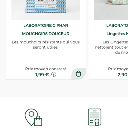
LABORATOIRE GIPHAR
LABORATO
MOUCHOIRS DOUCEUR
Lingettes 
Les mouchoirs résistants qui vous
Les Lingette
seront utiles.
nettoient tout e
de mo
Prix moyen constaté
Prix moye
1,99 €
2,9