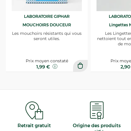
LABORATOIRE GIPHAR
LABORATO
MOUCHOIRS DOUCEUR
Lingettes 
Les mouchoirs résistants qui vous
Les Lingette
seront utiles.
nettoient tout e
de mo
Prix moyen constaté
Prix moye
1,99 €
2,9
Retrait gratuit
Origine des produits