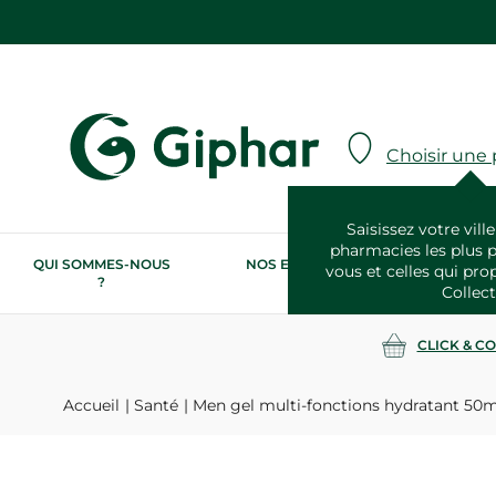
Choisir une
Saisissez votre ville
pharmacies les plus 
QUI SOMMES-NOUS
NOS ENGAGEMENTS
N
vous et celles qui pro
?
RSE
Collect
CLICK & C
Accueil
Santé
Men gel multi-fonctions hydratant 50m