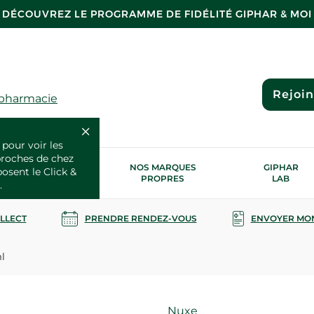
DÉCOUVREZ LE PROGRAMME DE FIDÉLITÉ GIPHAR & MOI
Rejoi
 pharmacie
 pour voir les
proches de chez
OS SERVICES
NOS MARQUES
GIPHAR
posent le Click &
SANTÉ
PROPRES
LAB
.
OLLECT
PRENDRE RENDEZ-VOUS
ENVOYER MO
l
Marque
Nuxe