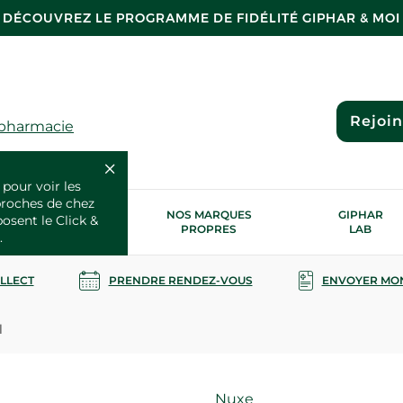
DÉCOUVREZ LE PROGRAMME DE FIDÉLITÉ GIPHAR & MOI
Rejoi
 pharmacie
 pour voir les
proches de chez
OS SERVICES
NOS MARQUES
GIPHAR
posent le Click &
SANTÉ
PROPRES
LAB
.
OLLECT
PRENDRE RENDEZ-VOUS
ENVOYER MO
l
Marque
Nuxe