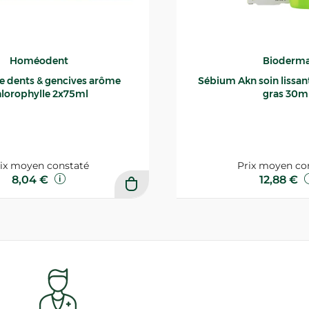
Homéodent
Bioderm
ce dents & gencives arôme
Sébium Akn soin lissant p
lorophylle 2x75ml
gras 30m
ix moyen constaté
Prix moyen co
8,04 €
12,88 €