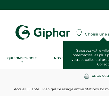
Choisir une
Saisissez votre ville
pharmacies les plus 
QUI SOMMES-NOUS
NOS ENGAGEMENTS
N
vous et celles qui pro
?
RSE
Collect
CLICK & C
Accueil
Santé
Men gel de rasage anti-irritations 150m