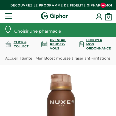
DÉCOUVREZ LE PROGRAMME DE FIDÉLITÉ GIPHAR & MOI
0
Choisir une pharmacie
PRENDRE
ENVOYER
CLICK &
RENDEZ-
MON
COLLECT
VOUS
ORDONNANCE
Accueil
Santé
Men Boost mousse à raser anti-irritations 1