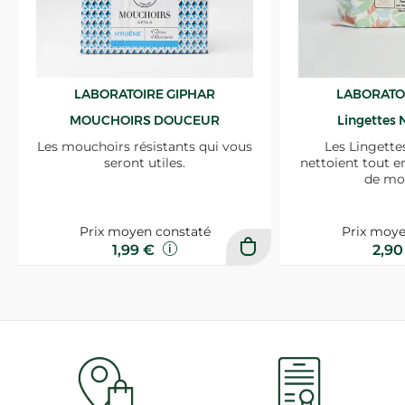
LABORATOIRE GIPHAR
LABORATO
MOUCHOIRS DOUCEUR
Lingettes 
Les mouchoirs résistants qui vous
Les Lingette
seront utiles.
nettoient tout e
de mo
Prix moyen constaté
Prix moye
1,99 €
2,9