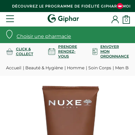
DÉCOUVREZ LE PROGRAMME DE FIDÉLITÉ GIPHAR & MOI
0
Choisir une pharmacie
PRENDRE
ENVOYER
CLICK &
RENDEZ-
MON
COLLECT
VOUS
ORDONNANCE
Accueil
Beauté & Hygiène
Homme
Soin Corps
Men Boos