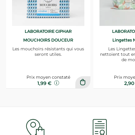
LABORATOIRE GIPHAR
LABORATO
MOUCHOIRS DOUCEUR
Lingettes 
Les mouchoirs résistants qui vous
Les Lingette
seront utiles.
nettoient tout e
de mo
Prix moyen constaté
Prix moye
1,99 €
2,9