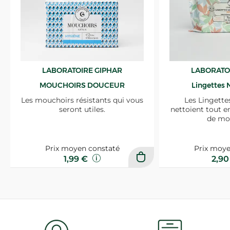
LABORATOIRE GIPHAR
LABORATO
MOUCHOIRS DOUCEUR
Lingettes 
Les mouchoirs résistants qui vous
Les Lingette
seront utiles.
nettoient tout e
de mo
Prix moyen constaté
Prix moye
1,99 €
2,9