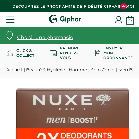
DÉCOUVREZ LE PROGRAMME DE FIDÉLITÉ GIPHAR & MOI
0
Choisir une pharmacie
PRENDRE
ENVOYER
CLICK &
RENDEZ-
MON
COLLECT
VOUS
ORDONNANCE
Accueil
Beauté & Hygiène
Homme
Soin Corps
Men Boost