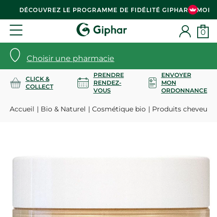
DÉCOUVREZ LE PROGRAMME DE FIDÉLITÉ GIPHAR & MOI
0
Choisir une pharmacie
PRENDRE
ENVOYER
CLICK &
RENDEZ-
MON
COLLECT
VOUS
ORDONNANCE
Accueil
Bio & Naturel
Cosmétique bio
Produits cheveux 