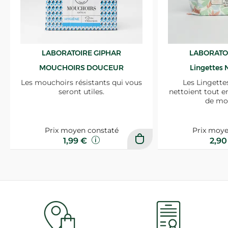
LABORATOIRE GIPHAR
LABORATO
MOUCHOIRS DOUCEUR
Lingettes 
Les mouchoirs résistants qui vous
Les Lingette
seront utiles.
nettoient tout e
de mo
Prix moyen constaté
Prix moye
1,99 €
2,9