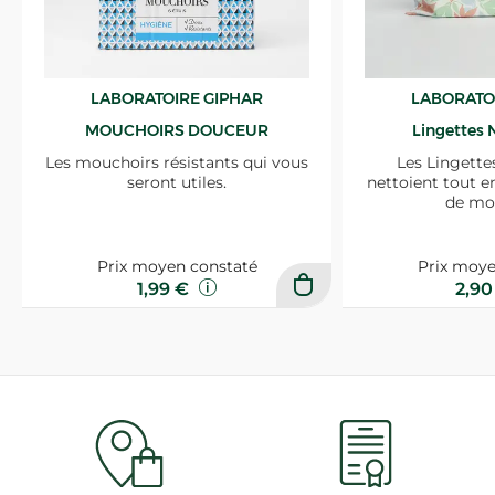
LABORATOIRE GIPHAR
LABORATO
MOUCHOIRS DOUCEUR
Lingettes 
Les mouchoirs résistants qui vous
Les Lingette
seront utiles.
nettoient tout e
de mo
Prix moyen constaté
Prix moye
1,99 €
2,9