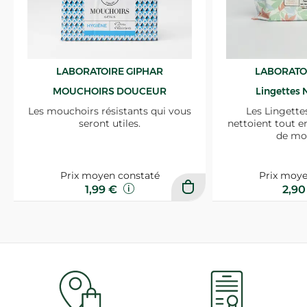
LABORATOIRE GIPHAR
LABORATO
MOUCHOIRS DOUCEUR
Lingettes 
Les mouchoirs résistants qui vous
Les Lingette
seront utiles.
nettoient tout e
de mo
Prix moyen constaté
Prix moye
1,99 €
2,9