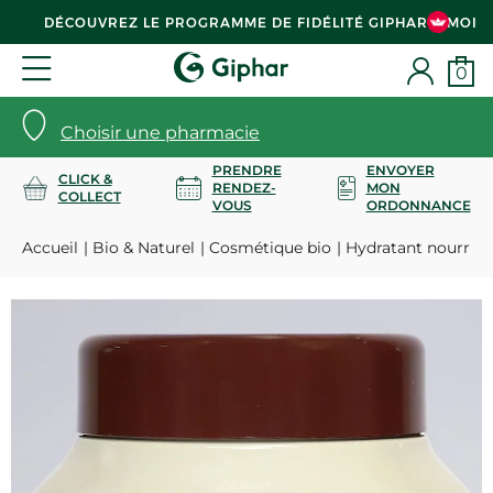
DÉCOUVREZ LE PROGRAMME DE FIDÉLITÉ GIPHAR & MOI
0
Choisir une pharmacie
PRENDRE
ENVOYER
CLICK &
RENDEZ-
MON
COLLECT
VOUS
ORDONNANCE
Accueil
Bio & Naturel
Cosmétique bio
Hydratant nourriss