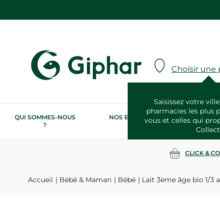
Choisir une
Saisissez votre ville
pharmacies les plus 
QUI SOMMES-NOUS
NOS ENGAGEMENTS
N
vous et celles qui pro
?
RSE
Collect
CLICK & C
Accueil
Bébé & Maman
Bébé
Lait 3ème âge bio 1/3 