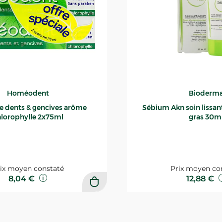
Homéodent
Bioderm
ce dents & gencives arôme
Sébium Akn soin lissant p
lorophylle 2x75ml
gras 30m
ix moyen constaté
Prix moyen co
8,04 €
12,88 €