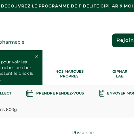
DÉCOUVREZ LE PROGRAMME DE FIDÉLITÉ GIPHAR & MOI
Rejoi
 pharmacie
 pour voir les
proches de chez
OS SERVICES
NOS MARQUES
GIPHAR
posent le Click &
SANTÉ
PROPRES
LAB
.
OLLECT
PRENDRE RENDEZ-VOUS
ENVOYER MO
ans 800g
Marque
Physiolac