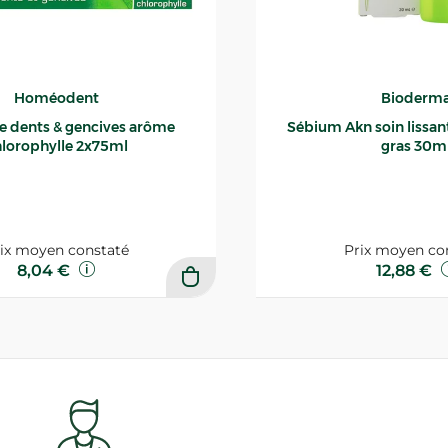
Homéodent
Bioderm
ce dents & gencives arôme
Sébium Akn soin lissant p
lorophylle 2x75ml
gras 30m
ix moyen constaté
Prix moyen co
8,04 €
12,88 €