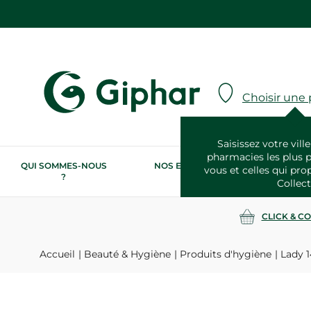
Choisir une
Saisissez votre ville
pharmacies les plus 
QUI SOMMES-NOUS
NOS ENGAGEMENTS
N
vous et celles qui pro
?
RSE
Collect
CLICK & C
Accueil
Beauté & Hygiène
Produits d'hygiène
Lady 1