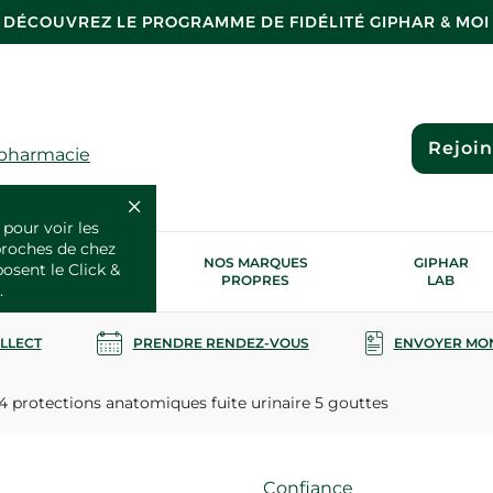
DÉCOUVREZ LE PROGRAMME DE FIDÉLITÉ GIPHAR & MOI
Rejoi
 pharmacie
 pour voir les
proches de chez
OS SERVICES
NOS MARQUES
GIPHAR
posent le Click &
SANTÉ
PROPRES
LAB
.
OLLECT
PRENDRE RENDEZ-VOUS
ENVOYER MO
4 protections anatomiques fuite urinaire 5 gouttes
Marque
Confiance