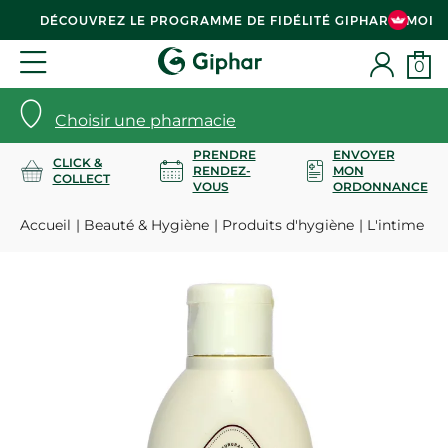
DÉCOUVREZ LE PROGRAMME DE FIDÉLITÉ GIPHAR & MOI
0
Choisir une pharmacie
PRENDRE
ENVOYER
CLICK &
RENDEZ-
MON
COLLECT
VOUS
ORDONNANCE
Accueil
Beauté & Hygiène
Produits d'hygiène
L'intime ex