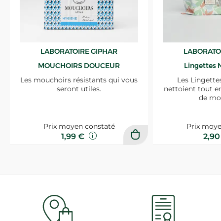
LABORATOIRE GIPHAR
LABORATO
MOUCHOIRS DOUCEUR
Lingettes 
Les mouchoirs résistants qui vous
Les Lingette
seront utiles.
nettoient tout e
de mo
Prix moyen constaté
Prix moye
1,99 €
2,9