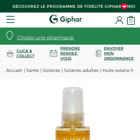
DÉCOUVREZ LE PROGRAMME DE FIDÉLITÉ GIPHAR & MOI
0
Choisir une pharmacie
PRENDRE
ENVOYER
CLICK &
RENDEZ-
MON
COLLECT
VOUS
ORDONNANCE
Accueil
Santé
Solaires
Solaires adultes
Huile solaire hui