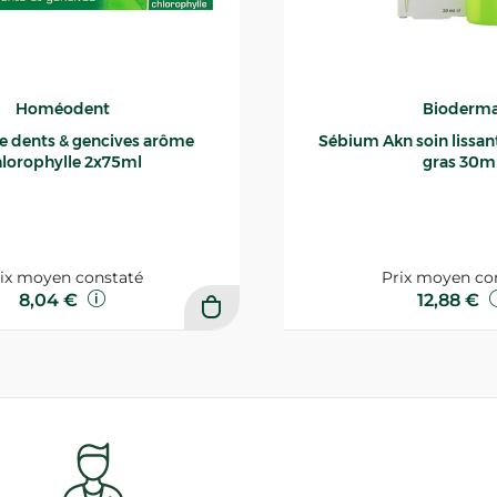
Homéodent
Bioderm
ce dents & gencives arôme
Sébium Akn soin lissant p
lorophylle 2x75ml
gras 30m
ix moyen constaté
Prix moyen co
8,04 €
12,88 €