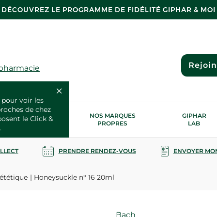
DÉCOUVREZ LE PROGRAMME DE FIDÉLITÉ GIPHAR & MOI
Rejoi
 pharmacie
 pour voir les
proches de chez
OS SERVICES
NOS MARQUES
GIPHAR
posent le Click &
SANTÉ
PROPRES
LAB
.
OLLECT
PRENDRE RENDEZ-VOUS
ENVOYER MO
ététique
Honeysuckle n° 16 20ml
Marque
Bach