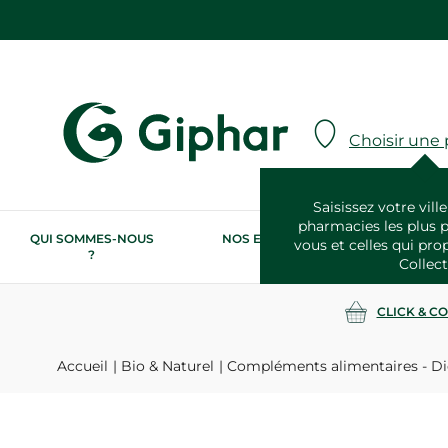
Choisir une
Saisissez votre ville
pharmacies les plus 
QUI SOMMES-NOUS
NOS ENGAGEMENTS
N
vous et celles qui pro
?
RSE
Collect
CLICK & C
Accueil
Bio & Naturel
Compléments alimentaires - Di