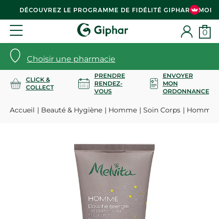
DÉCOUVREZ LE PROGRAMME DE FIDÉLITÉ GIPHAR & MOI
0
Choisir une pharmacie
PRENDRE
ENVOYER
CLICK &
RENDEZ-
MON
COLLECT
VOUS
ORDONNANCE
Accueil
Beauté & Hygiène
Homme
Soin Corps
Homme do