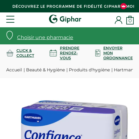
DÉCOUVREZ LE PROGRAMME DE FIDÉLITÉ GIPHAR & MOI
0
Choisir une pharmacie
PRENDRE
ENVOYER
CLICK &
RENDEZ-
MON
COLLECT
VOUS
ORDONNANCE
Accueil
Beauté & Hygiène
Produits d'hygiène
Hartmann Con