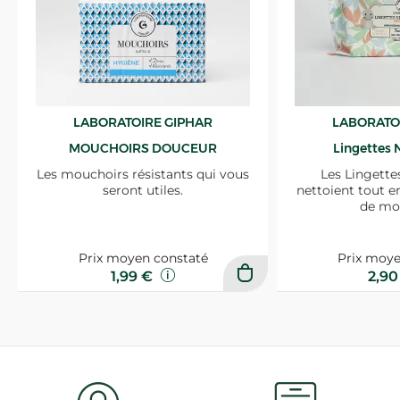
LABORATOIRE GIPHAR
LABORATO
MOUCHOIRS DOUCEUR
Lingettes 
Les mouchoirs résistants qui vous
Les Lingette
seront utiles.
nettoient tout e
de mo
Prix moyen constaté
Prix moye
1,99 €
2,9