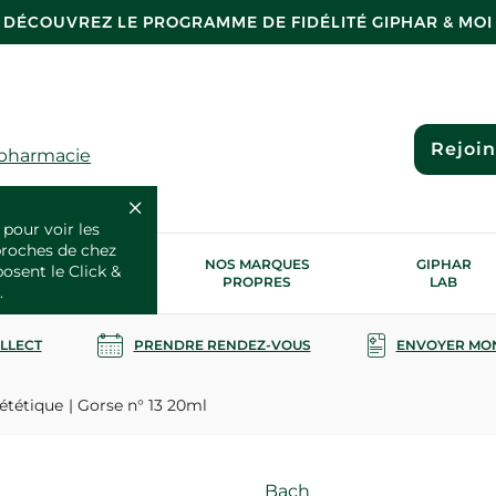
DÉCOUVREZ LE PROGRAMME DE FIDÉLITÉ GIPHAR & MOI
Rejoi
 pharmacie
 pour voir les
proches de chez
OS SERVICES
NOS MARQUES
GIPHAR
posent le Click &
SANTÉ
PROPRES
LAB
.
OLLECT
PRENDRE RENDEZ-VOUS
ENVOYER MO
ététique
Gorse n° 13 20ml
Marque
Bach