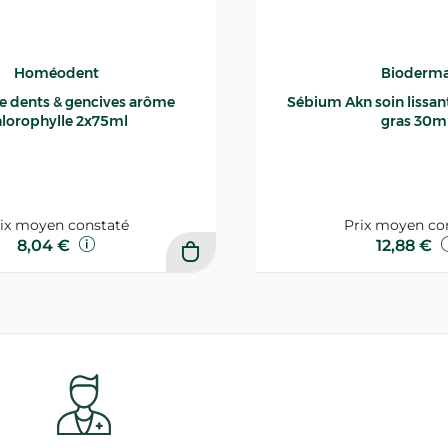
Homéodent
Bioderm
ce dents & gencives arôme
Sébium Akn soin lissant p
lorophylle 2x75ml
gras 30m
ix moyen constaté
Prix moyen co
8,04 €
12,88 €