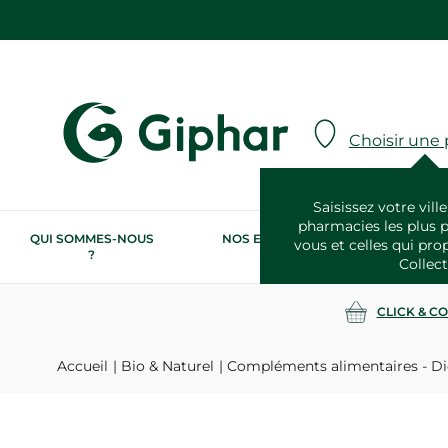
Choisir une
Saisissez votre ville
pharmacies les plus 
QUI SOMMES-NOUS
NOS ENGAGEMENTS
N
vous et celles qui pro
?
RSE
Collect
CLICK & C
Accueil
Bio & Naturel
Compléments alimentaires - Di