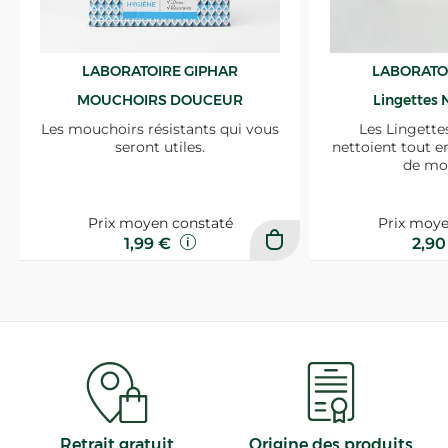
LABORATOIRE GIPHAR
LABORATO
MOUCHOIRS DOUCEUR
Lingettes 
Les mouchoirs résistants qui vous
Les Lingette
seront utiles.
nettoient tout e
de mo
Prix moyen constaté
Prix moye
1,99 €
2,9
Retrait gratuit
Origine des produits