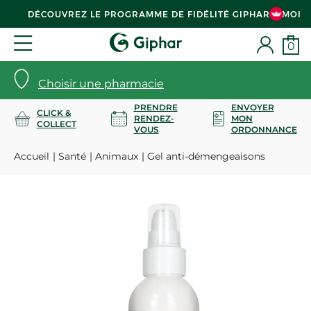
DÉCOUVREZ LE PROGRAMME DE FIDÉLITÉ GIPHAR & MOI
0
Choisir une pharmacie
PRENDRE
ENVOYER
CLICK &
RENDEZ-
MON
COLLECT
VOUS
ORDONNANCE
Accueil
Santé
Animaux
Gel anti-démengeaisons