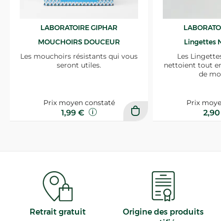
LABORATOIRE GIPHAR
LABORATO
MOUCHOIRS DOUCEUR
Lingettes 
Les mouchoirs résistants qui vous
Les Lingette
seront utiles.
nettoient tout e
de mo
Prix moyen constaté
Prix moye
1,99 €
2,9
Retrait gratuit
Origine des produits