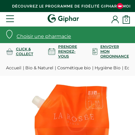
DÉCOUVREZ LE PROGRAMME DE FIDÉLITÉ GIPHAR & MOI
0
Choisir une pharmacie
PRENDRE
ENVOYER
CLICK &
RENDEZ-
MON
COLLECT
VOUS
ORDONNANCE
Accueil
Bio & Naturel
Cosmétique bio
Hygiène Bio
Eco-r