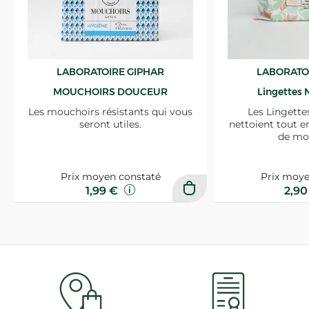
LABORATOIRE GIPHAR
LABORATO
MOUCHOIRS DOUCEUR
Lingettes 
Les mouchoirs résistants qui vous
Les Lingette
seront utiles.
nettoient tout e
de mo
Prix moyen constaté
Prix moye
1,99 €
2,9