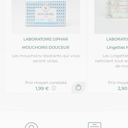
LABORATOIRE GIPHAR
LABORATO
MOUCHOIRS DOUCEUR
Lingettes 
Les mouchoirs résistants qui vous
Les Lingette
seront utiles.
nettoient tout e
de mo
Prix moyen constaté
Prix moye
1,99 €
2,9