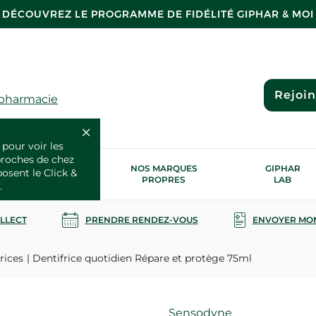
DÉCOUVREZ LE PROGRAMME DE FIDÉLITÉ GIPHAR & MOI
Rejoi
 pharmacie
 pour voir les
proches de chez
OS SERVICES
NOS MARQUES
GIPHAR
posent le Click &
SANTÉ
PROPRES
LAB
.
OLLECT
PRENDRE RENDEZ-VOUS
ENVOYER MO
rices
Dentifrice quotidien Répare et protège 75ml
Marque
Sensodyne