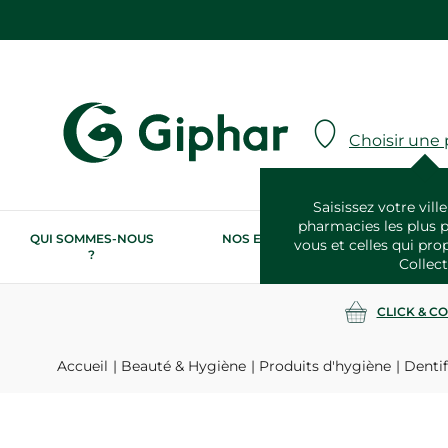
Choisir une
Saisissez votre ville
pharmacies les plus 
QUI SOMMES-NOUS
NOS ENGAGEMENTS
N
vous et celles qui pro
?
RSE
Collect
CLICK & C
Accueil
Beauté & Hygiène
Produits d'hygiène
Dentif