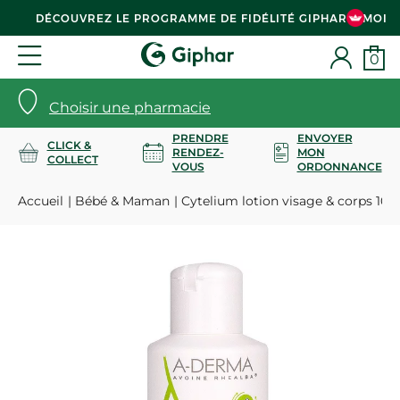
DÉCOUVREZ LE PROGRAMME DE FIDÉLITÉ GIPHAR & MOI
0
Choisir une pharmacie
PRENDRE
ENVOYER
CLICK &
RENDEZ-
MON
COLLECT
VOUS
ORDONNANCE
Accueil
Bébé & Maman
Cytelium lotion visage & corps 10