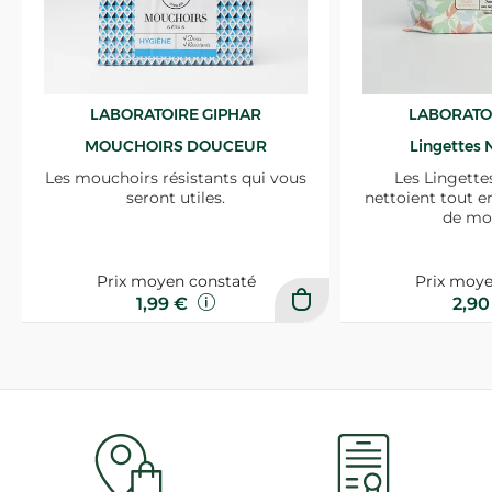
LABORATOIRE GIPHAR
LABORATO
MOUCHOIRS DOUCEUR
Lingettes 
Les mouchoirs résistants qui vous
Les Lingette
seront utiles.
nettoient tout e
de mo
Prix moyen constaté
Prix moye
1,99 €
2,9