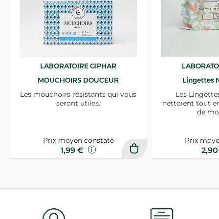
LABORATOIRE GIPHAR
LABORATO
MOUCHOIRS DOUCEUR
Lingettes 
Les mouchoirs résistants qui vous
Les Lingette
seront utiles.
nettoient tout e
de mo
Prix moyen constaté
Prix moye
1,99 €
2,9