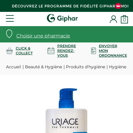
DÉCOUVREZ LE PROGRAMME DE FIDÉLITÉ GIPHAR & MOI
0
Choisir une pharmacie
PRENDRE
ENVOYER
CLICK &
RENDEZ-
MON
COLLECT
VOUS
ORDONNANCE
Accueil
Beauté & Hygiène
Produits d'hygiène
Hygiène co