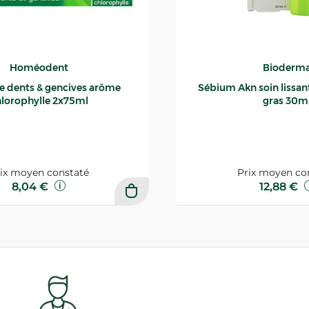
Homéodent
Bioderm
ce dents & gencives arôme
Sébium Akn soin lissant p
lorophylle 2x75ml
gras 30m
ix moyen constaté
Prix moyen co
8,04 €
12,88 €