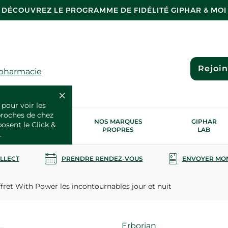
DÉCOUVREZ LE PROGRAMME DE FIDÉLITÉ GIPHAR & MOI
Rejoi
 pharmacie
 pour voir les
proches de chez
OS SERVICES
NOS MARQUES
GIPHAR
posent le Click &
SANTÉ
PROPRES
LAB
.
OLLECT
PRENDRE RENDEZ-VOUS
ENVOYER MO
fret With Power les incontournables jour et nuit
Marque
Erborian