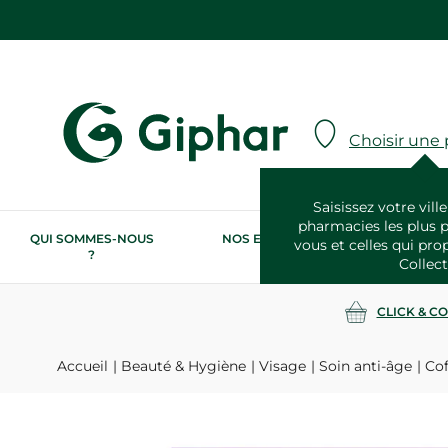
Choisir une
Saisissez votre ville
pharmacies les plus 
QUI SOMMES-NOUS
NOS ENGAGEMENTS
N
vous et celles qui pro
?
RSE
Collect
CLICK & C
Accueil
Beauté & Hygiène
Visage
Soin anti-âge
Cof