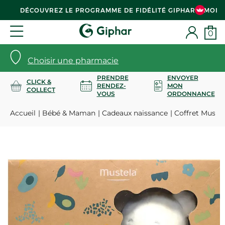
DÉCOUVREZ LE PROGRAMME DE FIDÉLITÉ GIPHAR & MOI
0
Choisir une pharmacie
PRENDRE
ENVOYER
CLICK &
RENDEZ-
MON
COLLECT
VOUS
ORDONNANCE
Accueil
Bébé & Maman
Cadeaux naissance
Coffret Musti 