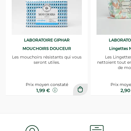
LABORATOIRE GIPHAR
LABORATO
MOUCHOIRS DOUCEUR
Lingettes 
Les mouchoirs résistants qui vous
Les Lingette
seront utiles.
nettoient tout e
de mo
Prix moyen constaté
Prix moye
1,99 €
2,9