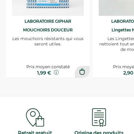
LABORATOIRE GIPHAR
LABORATO
MOUCHOIRS DOUCEUR
Lingettes 
Les mouchoirs résistants qui vous
Les Lingette
seront utiles.
nettoient tout e
de mo
Prix moyen constaté
Prix moye
1,99 €
2,9
Retrait gratuit
Origine des produits