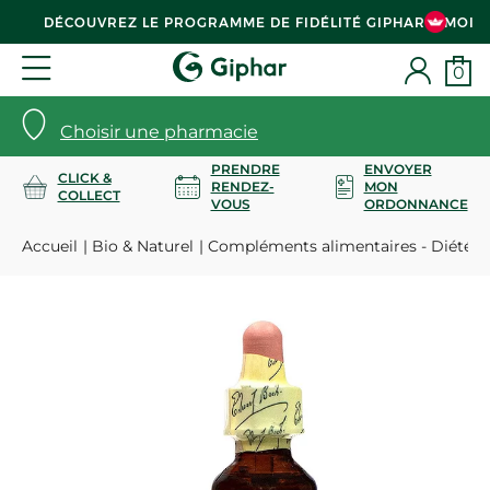
DÉCOUVREZ LE PROGRAMME DE FIDÉLITÉ GIPHAR & MOI
0
Choisir une pharmacie
PRENDRE
ENVOYER
CLICK &
RENDEZ-
MON
COLLECT
VOUS
ORDONNANCE
Accueil
Bio & Naturel
Compléments alimentaires - Diététi