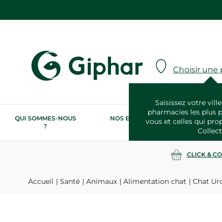
Choisir une
Saisissez votre ville
pharmacies les plus 
QUI SOMMES-NOUS
NOS ENGAGEMENTS
N
vous et celles qui pro
?
RSE
Collect
CLICK & C
Accueil
Santé
Animaux
Alimentation chat
Chat Uro