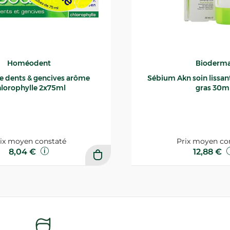
Homéodent
Bioderm
ce dents & gencives arôme
Sébium Akn soin lissant p
lorophylle 2x75ml
gras 30m
ix moyen constaté
Prix moyen co
8,04 €
12,88 €