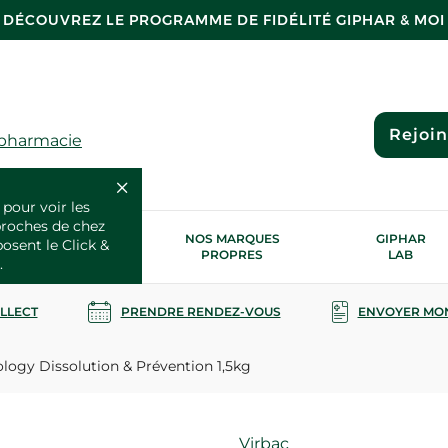
DÉCOUVREZ LE PROGRAMME DE FIDÉLITÉ GIPHAR & MOI
Rejoi
 pharmacie
 pour voir les
proches de chez
OS SERVICES
NOS MARQUES
GIPHAR
posent le Click &
SANTÉ
PROPRES
LAB
.
OLLECT
PRENDRE RENDEZ-VOUS
ENVOYER MO
logy Dissolution & Prévention 1,5kg
Marque
Virbac